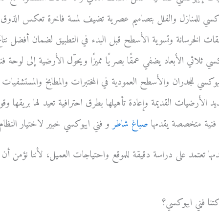
كسي للمنازل والفلل بتصاميم عصرية تضيف لمسة فاخرة تعكس الذوق ا
قات الخرسانة وتسوية الأسطح قبل البدء في التطبيق لضمان أفضل نتائج
سي ثلاثي الأبعاد يضفي عمقًا بصريًا مميزًا ويحوّل الأرضية إلى لوحة فن
وكسي للجدران والأسطح العمودية في المختبرات والمطابخ والمستشفيات ل
د الأرضيات القديمة وإعادة تأهيلها بطرق احترافية تعيد لها بريقها وقوت
فنية متخصصة يقدمها
صباغ شاطر
و فني ايبوكسي خبير لاختيار النظام 
ا تعتمد على دراسة دقيقة للموقع واحتياجات العميل، لأننا نؤمن أن 
كتنا فني ايبوكسي؟