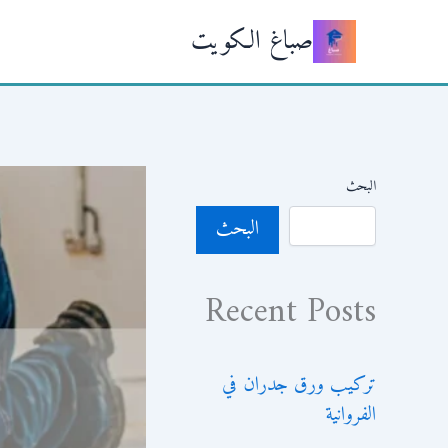
خطي
صباغ الكويت
لى
لمحتوى
البحث
البحث
Recent Posts
تركيب ورق جدران في
الفروانية