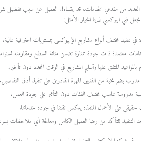
لعديد من مقدمي الخدمات، قد يتساءل العميل عن سبب تفضيل شركتن
تجعل فني ايبوكسي لدينا الخيار الأمثل:
 في تنفيذ مختلف أنواع مشاريع الإيبوكسي بمستويات احترافية عالية.
امات معتمدة ذات جودة ممتازة تضمن متانة السطح ومقاومته لسنوات
 بالمواعيد المتفق عليها وتسليم المشاريع في الوقت المحدد دون تأخير.
درب يضم نخبة من الفنيين المهرة القادرين على تنفيذ أدق التفاصيل.
سية مدروسة تناسب مختلف الفئات دون التأثير على جودة العمل.
 حقيقي على الأعمال المنفذة يعكس ثقتنا في جودة خدماتنا.
بعد التنفيذ للتأكد من رضا العميل الكامل ومعالجة أي ملاحظات بسرع