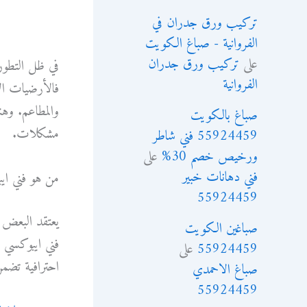
تركيب ورق جدران في
الفروانية - صباغ الكويت
على
تركيب ورق جدران
في ظل التطور
الفروانية
فالأرضيات الإ
والمطاعم. وهن
صباغ بالكويت
مشكلات.
55924459 فني شاطر
ورخيص خصم 30%
على
فني دهانات خبير
من هو فني ايب
55924459
يعتقد البعض أ
صباغين الكويت
فني ايبوكسي 
55924459
على
احترافية تضمن ا
صباغ الاحمدي
55924459