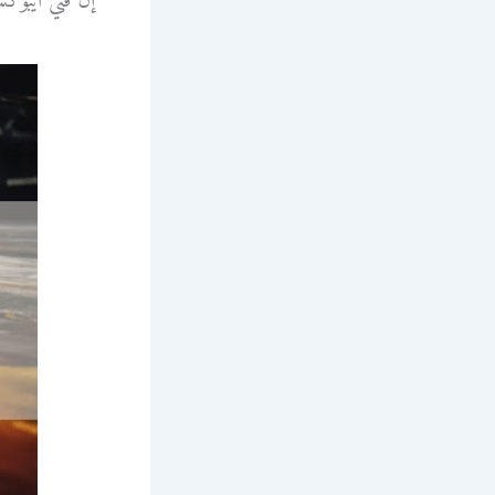
إن فني ايبوكس