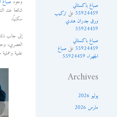
وجود
صباغ ا
صباغ باكستاني
شائعة عند الت
55924459
على
تركيب
سكنيًا.
ورق جدران هندي
55924459
إلى جانب ذلك،
صباغ باكستاني
العصري، وحتى 
55924459
على
صباغ
علمية وعملية م
الجهراء 55924459
Archives
يوليو 2026
مارس 2026