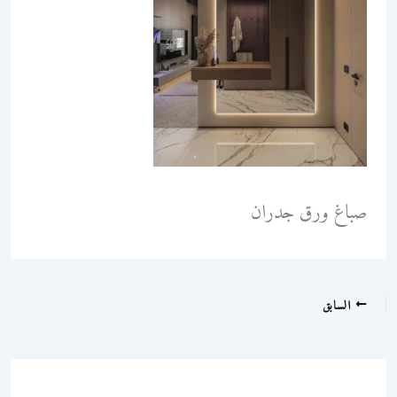
صباغ ورق جدران
السابق