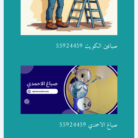
صباغين الكويت 55924459
صباغ الاحمدي 55924459