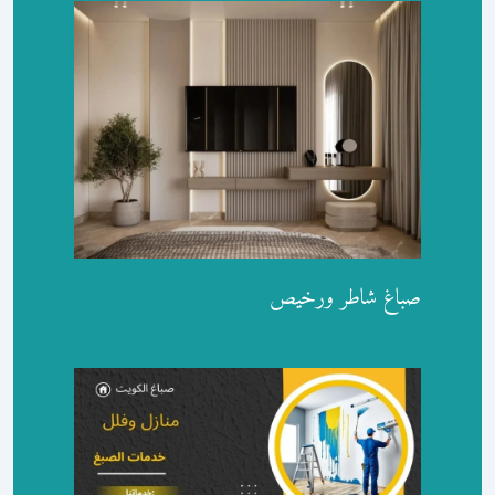
صباغ شاطر ورخيص