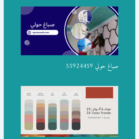
صباغ حولي 55924459