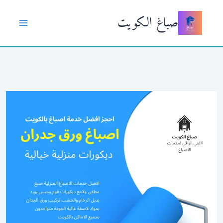
خطي
صباغ الكويت
لى
لمحتوى