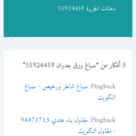
دهانات الجزيرة 55924459
3 أفكار عن “صباغ ورق جدران 55924459”
Pingback:
صباغ شاطر ورخيص - صباغ
الكويت
Pingback:
مقاول بناء هندي 94471713
- مقاول الكويت