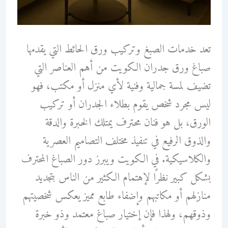
تعد خدمات الصبغ وتركيب ورق الحائط التي يقدمها
صباغ ورق جدران الكويت من أهم العناصر التي
تضيف لمسة جمالية وفنية لأي منزل أو مكتب، فهو
ليس مجرد شخص يقوم بطلاء الجدران أو تركيب
الورق، بل هو فنان محترف يمتلك الخبرة والدقة
والذوق الرفيع في تنفيذ مختلف التصاميم العصرية
والكلاسيكية. في الكويت ويبرز دور الصباغ المحترف
بشكل كبير نظرًا لإهتمام الكثير من الناس بتجديد
منازلهم أو مكاتبهم وإضفاء طابع مميز يعكس شخصيتهم
وذوقهم، ولهذا فإن إختيار صباغ معتمد وذو خبرة