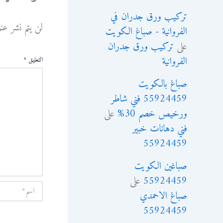
تركيب ورق جدران في
لن يتم نشر عن
الفروانية - صباغ الكويت
على
تركيب ورق جدران
الفروانية
التعليق
*
صباغ بالكويت
55924459 فني شاطر
ورخيص خصم 30%
على
فني دهانات خبير
55924459
صباغين الكويت
55924459
على
اسم*
صباغ الاحمدي
55924459