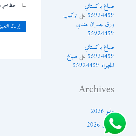
صباغ باكستاني
احفظ اسمي، بر
55924459
على
تركيب
ورق جدران هندي
55924459
صباغ باكستاني
55924459
على
صباغ
الجهراء 55924459
Archives
يوليو 2026
مارس 2026